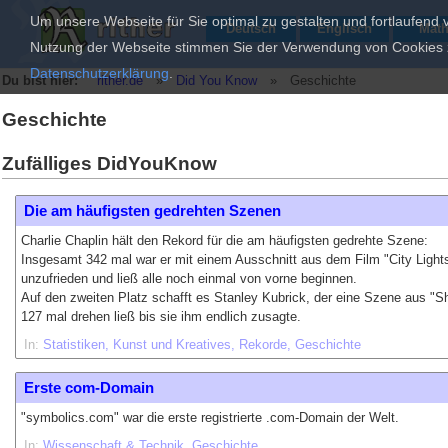
Um unsere Webseite für Sie optimal zu gestalten und fortlaufend
Deutsch
Englisch
Mat
Nutzung der Webseite stimmen Sie der Verwendung von Cookies zu
Datenschutzerklärung
.
Du bist hier:
rither.de
»
Did You Know
»
Geschichte
Geschichte
Zufälliges DidYouKnow
Die am häufigsten gedrehten Szenen
Charlie Chaplin hält den Rekord für die am häufigsten gedrehte Szene:
Insgesamt 342 mal war er mit einem Ausschnitt aus dem Film "City Light
unzufrieden und ließ alle noch einmal von vorne beginnen.
Auf den zweiten Platz schafft es Stanley Kubrick, der eine Szene aus "Sh
127 mal drehen ließ bis sie ihm endlich zusagte.
In:
Statistiken
Kunst und Kreatives
Rekorde
Geschichte
Erste com-Domain
"symbolics.com" war die erste registrierte .com-Domain der Welt.
In:
Wissenschaft & Technik
Geschichte