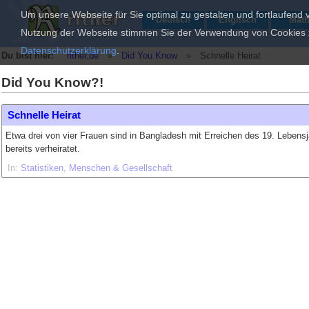
Um unsere Webseite für Sie optimal zu gestalten und fortlaufend
Deutsch
Englisch
Mat
Nutzung der Webseite stimmen Sie der Verwendung von Cookies zu
Datenschutzerklärung
.
Du bist hier:
rither.de
»
Did You Know
»
Schnelle Heirat
Did You Know?!
Schnelle Heirat
Etwa drei von vier Frauen sind in Bangladesh mit Erreichen des 19. Lebens
bereits verheiratet.
In:
Statistiken
Menschen & Gesellschaft