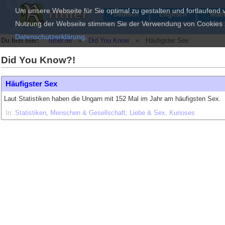
Um unsere Webseite für Sie optimal zu gestalten und fortlaufend
Deutsch
Englisch
Mat
Nutzung der Webseite stimmen Sie der Verwendung von Cookies zu
Datenschutzerklärung
.
Du bist hier:
rither.de
»
Did You Know
»
Häufigster Sex
Did You Know?!
Häufigster Sex
Laut Statistiken haben die Ungarn mit 152 Mal im Jahr am häufigsten Sex.
In:
Statistiken
Menschen & Gesellschaft
Liebe & Sex
Kurioses