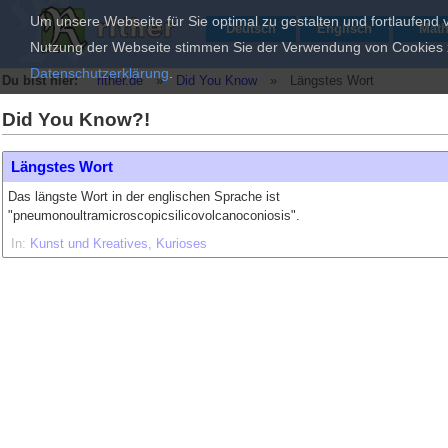
Um unsere Webseite für Sie optimal zu gestalten und fortlaufend
Deutsch
Englisch
Mat
Nutzung der Webseite stimmen Sie der Verwendung von Cookies zu
Datenschutzerklärung
.
Du bist hier:
rither.de
»
Did You Know
»
Längstes Wort
Did You Know?!
Längstes Wort
Das längste Wort in der englischen Sprache ist
"pneumonoultramicroscopicsilicovolcanoconiosis".
In:
Kunst und Kreatives
Kurioses